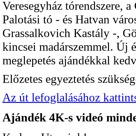
Veresegyház tórendszere, a 
Palotási tó - és Hatvan váro
Grassalkovich Kastály -, G
kincsei madárszemmel. Új é
meglepetés ajándékkal ked
Előzetes egyeztetés szükség
Az út lefoglalásához kattint
Ajándék
4K-s
videó
mind