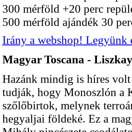
300 mérföld +20 perc repül
500 mérföld ajándék 30 perc
Irány a webshop! Legyünk 
Magyar
Toscana
-
Liszka
Hazánk mindig is híres volt
tudják, hogy Monoszlón a 
szőlőbirtok, melynek terroá
hegyaljai földeké. Ez a magy
Mihály pincészete csodálatos