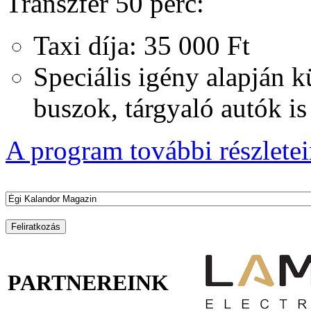
Transzfer 50 perc:
Taxi díja: 35 000 Ft
Speciális igény alapján 
buszok, tárgyaló autók i
A program további részleteir
PARTNEREINK