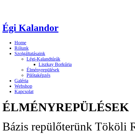
Égi Kalandor
Home
Rólunk
Szolgáltatásaink
Légi-Kalandtúrák
Liszkay Borkúria
Élményrepülések
Pilótaképzés
Galéria
Webshop
Kapcsolat
ÉLMÉNYREPÜLÉSEK
Bázis repülőterünk Tököli R