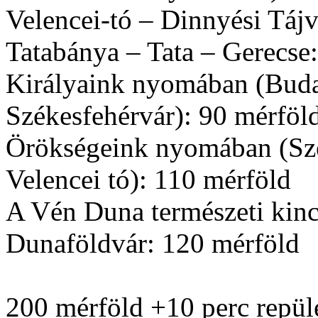
Velencei-tó – Dinnyési Táj
Tatabánya – Tata – Gerecse
Királyaink nyomában (Buda
Székesfehérvár): 90 mérföl
Örökségeink nyomában (Szék
Velencei tó): 110 mérföld
A Vén Duna természeti kinc
Dunaföldvár: 120 mérföld
200 mérföld +10 perc repül