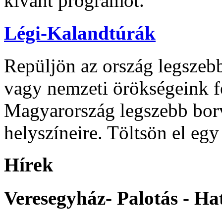
kívánt programot.
Légi-Kalandtúrák
Repüljön az ország legszeb
vagy nemzeti örökségeink fe
Magyarország legszebb borv
helyszíneire. Töltsön el eg
Hírek
Veresegyház-
Palotás
-
Ha