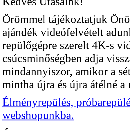
Kedves Utasaink!
Örömmel tájékoztatjuk Önö
ajándék videófelvételt adu
repülőgépre szerelt 4K-s v
csúcsminőségben adja vissza
mindannyiszor, amikor a sét
mintha újra és újra átélné a
Élményrepülés, próbarepülé
webshopunkba.