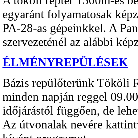
A tököli reptér 1500m-es be
egyaránt folyamatosak kép
PA-28-as gépeinkkel. A Pa
szervezeténél az alábbi kép
ÉLMÉNYREPÜLÉSEK
Bázis repülőterünk Tököli R
minden napján reggel 09.00
időjárástól függően, de lehe
Az útvonalak nevére kattin