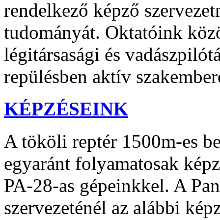
rendelkező képző szervezetné
tudományát. Oktatóink közöt
légitársasági és vadászpilót
repülésben aktív szakembere
KÉPZÉSEINK
A tököli reptér 1500m-es be
egyaránt folyamatosak kép
PA-28-as gépeinkkel. A Pa
szervezeténél az alábbi kép