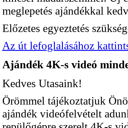
meglepetés ajándékkal ked
Előzetes egyeztetés szükség
Az út lefoglalásához kattint
Ajándék
4K-s
videó
mind
Kedves Utasaink!
Örömmel tájékoztatjuk Önö
ajándék videófelvételt adu
repülőgépre szerelt 4K-s v