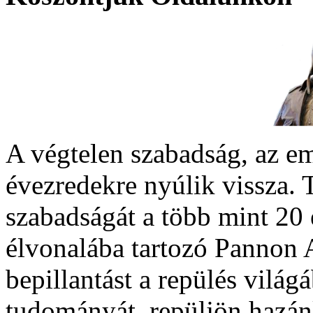
A végtelen szabadság, az em
évezredekre nyúlik vissza. 
szabadságát a több mint 20 
élvonalába tartozó Pannon A
bepillantást a repülés világá
tudományát, repüljön hazánk