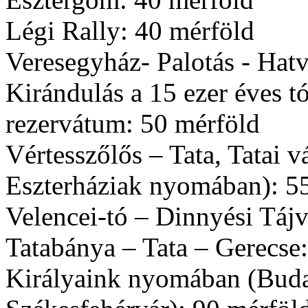
Légi Rally: 40 mérföld
Veresegyház- Palotás - Hat
Kirándulás a 15 ezer éves t
rezervátum: 50 mérföld
Vértesszőlős – Tata, Tatai v
Eszterháziak nyomában): 5
Velencei-tó – Dinnyési Táj
Tatabánya – Tata – Gerecse
Királyaink nyomában (Buda