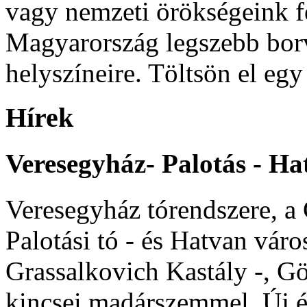
vagy nemzeti örökségeink fe
Magyarország legszebb borv
helyszíneire. Töltsön el eg
Hírek
Veresegyház-
Palotás
-
Ha
Veresegyház tórendszere, a 
Palotási tó - és Hatvan váro
Grassalkovich Kastály -, G
kincsei madárszemmel. Új é