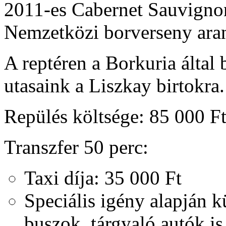
2011-es Cabernet Sauvigno
Nemzetközi borverseny aran
A reptéren a Borkuria által 
utasaink a Liszkay birtokra
Repülés költsége: 85 000 Ft
Transzfer 50 perc:
Taxi díja: 35 000 Ft
Speciális igény alapján 
buszok, tárgyaló autók i