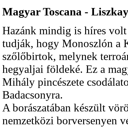
Magyar
Toscana
-
Liszka
Hazánk mindig is híres volt
tudják, hogy Monoszlón a 
szőlőbirtok, melynek terroá
hegyaljai földeké. Ez a magy
Mihály pincészete csodálatos
Badacsonyra.
A borászatában készült vörö
nemzetközi borversenyen vé