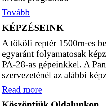
Tovább
KÉPZÉSEINK
A tököli reptér 1500m-es be
egyaránt folyamatosak kép
PA-28-as gépeinkkel. A Pa
szervezeténél az alábbi kép
Read more
Köszöntjük
Oldalunkon