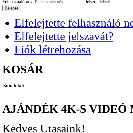
Felhasználó név
Jelszó
Belépés
Elfelejtette felhasználó n
Elfelejtette jelszavát?
Fiók létrehozása
KOSÁR
Sum total:
AJÁNDÉK
4K-S
VIDEÓ
Kedves Utasaink!