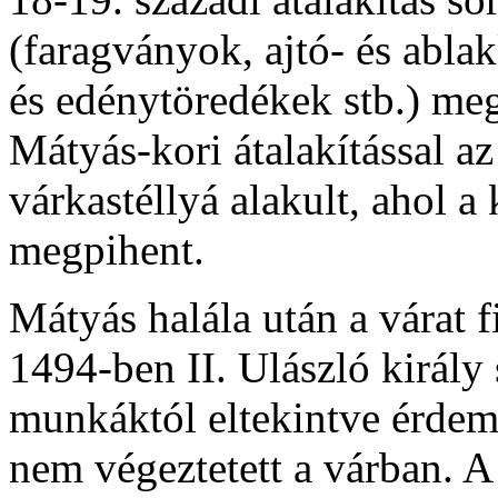
(faragványok, ajtó- és abla
és edénytöredékek stb.) megő
Mátyás-kori átalakítással az
várkastéllyá alakult, ahol a
megpihent.
Mátyás halála után a várat f
1494-ben II. Ulászló király
munkáktól eltekintve érdemi
nem végeztetett a várban. A