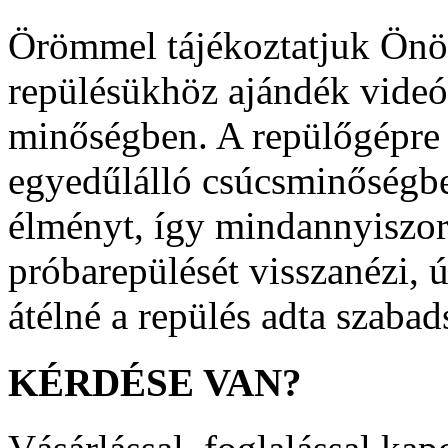
Örömmel tájékoztatjuk Önö
repülésükhöz ajándék videó
minőségben. A repülőgépre 
egyedűlálló csúcsminőségben
élményt, így mindannyiszor
próbarepülését visszanézi, ú
átélné a repülés adta szabad
KÉRDÉSE
VAN?