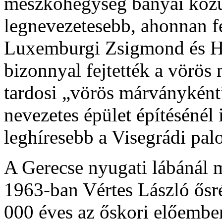
mészkőhegység bányái közül
legnevezetesebb, ahonnan f
Luxemburgi Zsigmond és H
bizonnyal fejtették a vörös
tardosi „vörös márványként
nevezetes épület építésénél i
leghíresebb a Visegrádi palo
A Gerecse nyugati lábánál m
1963-ban Vértes László ősré
000 éves az őskori előembe