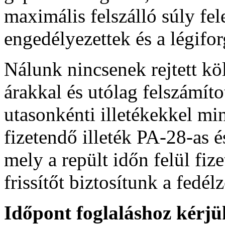
maximális felszálló súly fel
engedélyezettek és a légifor
Nálunk nincsenek rejtett kö
árakkal és utólag felszámíto
utasonkénti illetékekkel mi
fizetendő illeték PA-28-as
mely a repült időn felül fi
frissítőt biztosítunk a fedél
Időpont foglaláshoz kérjü