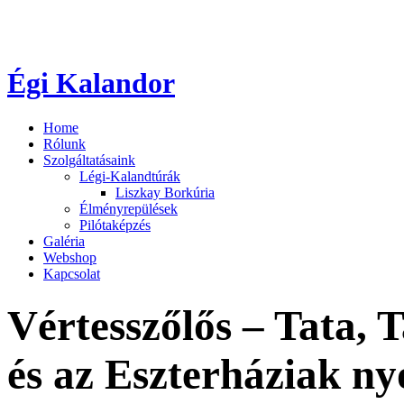
Égi Kalandor
Home
Rólunk
Szolgáltatásaink
Légi-Kalandtúrák
Liszkay Borkúria
Élményrepülések
Pilótaképzés
Galéria
Webshop
Kapcsolat
Vértesszőlős – Tata, 
és az Eszterháziak n