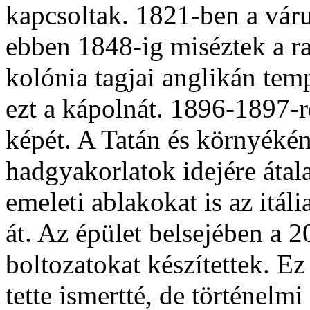
kapcsoltak. 1821-ben a váru
ebben 1848-ig miséztek a r
kolónia tagjai anglikán te
ezt a kápolnát. 1896-1897-re
képét. A Tatán és környékén 
hadgyakorlatok idejére átala
emeleti ablakokat is az itál
át. Az épület belsejében a 2
boltozatokat készítettek. E
tette ismertté, de történelm