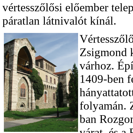
vértesszőlősi előember telep
páratlan látnivalót kínál.
Vértesszől
Zsigmond ki
várhoz. Ép
1409-ben fe
hányattatot
folyamán. 
ban Rozgony
várat, és a