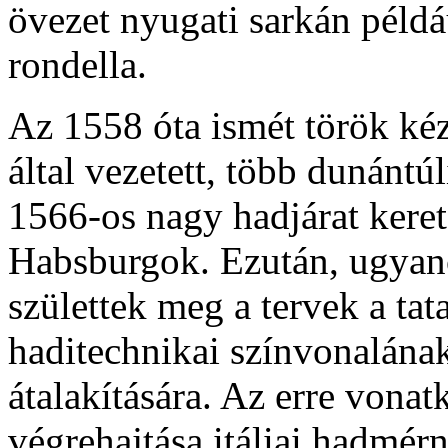
övezet nyugati sarkán példá
rondella.
Az 1558 óta ismét török kéz
által vezetett, több dunántú
1566-os nagy hadjárat kere
Habsburgok. Ezután, ugyan
születtek meg a tervek a tat
haditechnikai színvonalána
átalakítására. Az erre vona
végrehajtása itáliai hadmér