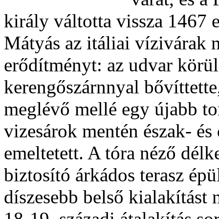
király váltotta vissza 1467
Mátyás az itáliai vízivárak m
erődítményt: az udvar körül 
kerengőszárnnyal bővíttette
meglévő mellé egy újabb to
vizesárok mentén észak- és 
emeltetett. A tóra néző délk
biztosító árkádos terasz épü
díszesebb belső kialakítást 
18-19. századi átalakítás sor