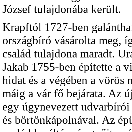
József tulajdonába került.
Krapftól 1727-ben galánthai
országbíró vásárolta meg, í
család tulajdona maradt. Ur
Jakab 1755-ben építette a v
hidat és a végében a vörös 
máig a vár fő bejárata. Az ú
egy úgynevezett udvarbírói 
és börtönkápolnával. Az épü