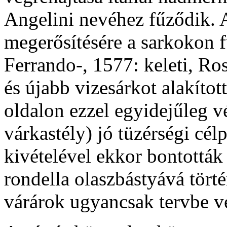
Angelini nevéhez fűződik. 
megerősítésére a sarkokon f
Ferrando-, 1577: keleti, Ro
és újabb vizesárkot alakított
oldalon ezzel egyidejűleg vé
várkastély) jó tüzérségi cél
kivételével ekkor bontották
rondella olaszbástyává törté
várárok ugyancsak tervbe ve