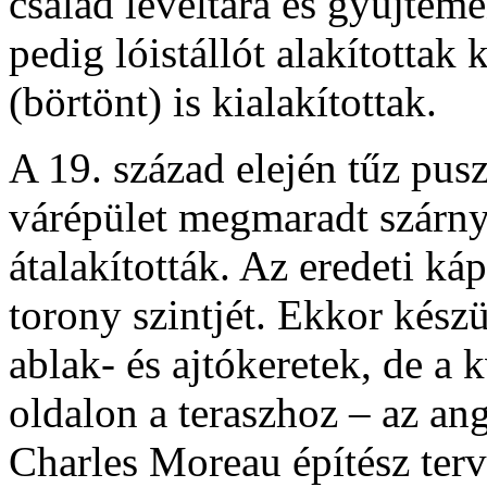
család levéltára és gyűjtemé
pedig lóistállót alakítottak
(börtönt) is kialakítottak.
A 19. század elején tűz pusz
várépület megmaradt szárny
átalakították. Az eredeti ká
torony szintjét. Ekkor készü
ablak- és ajtókeretek, de a k
oldalon a teraszhoz – az an
Charles Moreau építész terve