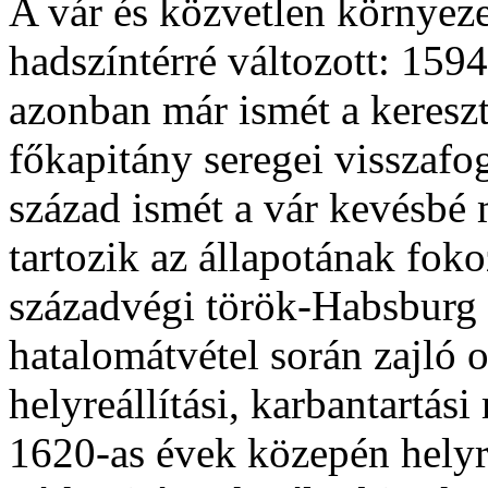
A vár és közvetlen környez
hadszíntérré változott: 159
azonban már ismét a keresz
főkapitány seregei visszafo
század ismét a vár kevésbé
tartozik az állapotának fok
századvégi török-Habsburg 
hatalomátvétel során zajló 
helyreállítási, karbantartá
1620-as évek közepén helyre