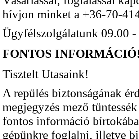
Vásárlással, foglalással kap
hívjon minket a +36-70-41
Ügyfélszolgálatunk 09.00 - 
FONTOS
INFORMÁCIÓ
Tisztelt Utasaink!
A repülés biztonságának ér
megjegyzés mező tüntessék f
fontos információ bírtokába
gépünkre foglalni, illetve b