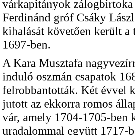
várkapitányok zálogbirtoka 
Ferdinánd gróf Csáky Lász
kihalását követően került a t
1697-ben.
A Kara Musztafa nagyvezírre
induló oszmán csapatok 168
felrobbantották. Két évvel 
jutott az ekkorra romos álla
vár, amely 1704-1705-ben ku
uradalommal együtt 1717-be