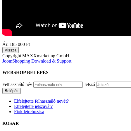
Ár:
185 000 Ft
Copyright MAXXmarketing GmbH
JoomShopping Download & Support
WEBSHOP
BELÉPÉS
Felhasználó név
Jelszó
Belépés
Elfelejtette felhasználó nevét?
Elfelejtette jelszavát?
Fiók létrehozása
KOSÁR