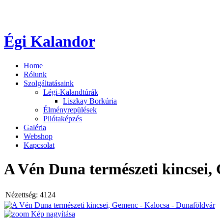
Égi Kalandor
Home
Rólunk
Szolgáltatásaink
Légi-Kalandtúrák
Liszkay Borkúria
Élményrepülések
Pilótaképzés
Galéria
Webshop
Kapcsolat
A Vén Duna természeti kincsei,
Nézettség:
4124
Kép nagyítása