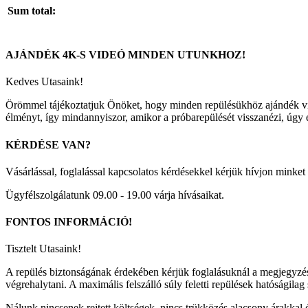
Sum total:
AJÁNDÉK
4K-S
VIDEÓ
MINDEN
UTUNKHOZ!
Kedves Utasaink!
Örömmel tájékoztatjuk Önöket, hogy minden repülésükhöz ajándék vid
élményt, így mindannyiszor, amikor a próbarepülését visszanézi, úgy ér
KÉRDÉSE
VAN?
Vásárlással, foglalással kapcsolatos kérdésekkel kérjük hívjon mink
Ügyfélszolgálatunk 09.00 - 19.00 várja hívásaikat.
FONTOS
INFORMÁCIÓ!
Tisztelt Utasaink!
A repülés biztonságának érdekében kérjük foglalásuknál a megjegyzés m
végrehalytani. A maximális felszálló súly feletti repülések hatóságilag
Nálunk nincsenek rejtett költségek, nincs trükközés alacsony árakkal 