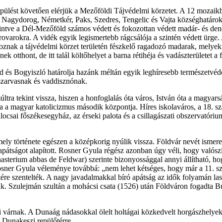
epülést követően elérjük a Mezőföldi Tájvédelmi körzetet. A 12 mozaikbó
 Nagydorog, Németkér, Paks, Szedres, Tengelic és Vajta községhatárokb
tekintve a Dél-Mezőföld számos védett és fokozottan védett madár- és dene
varokra. A vidék egyik legismertebb rágcsálója a szintén védett ürge.
toznak a tájvédelmi körzet területén fészkelő ragadozó madarak, melye
otthont, de itt talál költőhelyet a barna rétihéja és vadászterületet a f
s Bogyiszló határolja hazánk méltán egyik leghíresebb természetvédel
szarvasnak és vaddisznónak.
ltra tekint vissza, hiszen a honfoglalás óta város, István óta a magyar
a a magyar katolicizmus második központja. Híres iskolaváros, a 18. sz
ocsai főszékesegyház, az érseki palota és a csillagászati obszervatórium
mely története egészen a középkorig nyúlik vissza. Földvár nevét ismer
 apátságot alapított. Rosner Gyula régész azonban úgy véli, hogy valószí
asterium abbas de Feldwar) szerinte bizonyossággal annyi állítható, h
is. Rosner Gyula véleménye továbbá: „nem lehet kétséges, hogy már a 11.
ére szentelték. A nagy javadalmakkal bíró apátság az idők folyamán lassa
ltak. Szulejmán szultán a mohácsi csata (1526) után Földváron fogadta B
i várnak. A Dunaág nádasokkal ölelt holtágai közkedvelt horgászhelyek
 Dunakeszi repülőtérre.