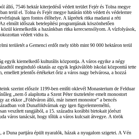
l álló, 7546 hektár kiterjedésű védett terület Fejér és Tolna megye
an terül el. Tolna és Fejér megye határán több védett és védelemre
vérfajnak igen fontos élőhelye. A láprétek ritka madarai a réti
 Az elmúlt időszak betelepítési programjának köszönhetően
k közül kiemelkedik a hazánkban ritka kerecsensólyom. A vízfolyások,
okozottan védett vidra is.
mi területét a Gemenci erdőt mely több mint 90 000 hektáron terül
ság egyik kiemelkedő kulturális központja. A város egyike a négy
ázadtól meginduló oktatás az egyik legkiválóbb iskolai központtá tette
, emellett jelentős értékeket őriz a város nagy belvárosa, a hozzá
eteink szerint először 1199-ben említi oklevél Monasterium de Felduar
nűleg „nem ő alapította a Szent Péter tiszteletére emelt monostort
ogy az ekkor „Földváron álló, már ismert monostor” a bencés
 században volt Dunaföldvárnak egy igen figyelemreméltó,
n veszített rangjából, a 15. századra korábbi birtokait jórészt
uda város tanácsát, hogy tőlük a város kulcsait átvegye. A török
, a Duna partjára épült nyaralók, házak a nyugalom szigetei. A Vén