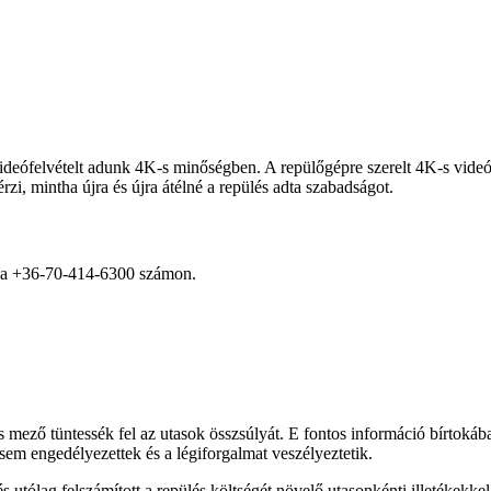
eófelvételt adunk 4K-s minőségben. A repülőgépre szerelt 4K-s videók
zi, mintha újra és újra átélné a repülés adta szabadságot.
et a +36-70-414-6300 számon.
ező tüntessék fel az utasok összsúlyát. E fontos információ bírtokában
 sem engedélyezettek és a légiforgalmat veszélyeztetik.
és utólag felszámított a repülés költségét növelő utasonkénti illetékekk