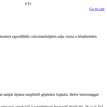
0 Ft
Go to cart
amera egyedűlálló csúcsminőségben adja vissza a felejthetetlen
 tudjuk útjukat megfelelő gépünkre foglalni, illetve biztonsággal
el mint más cégeknél! A repülőtérnek fizetendő illeték PA-28-as és DA-