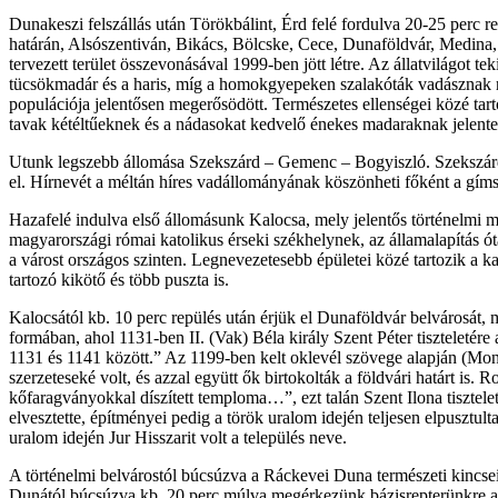
Dunakeszi felszállás után Törökbálint, Érd felé fordulva 20-25 perc r
határán, Alsószentiván, Bikács, Bölcske, Cece, Dunaföldvár, Medina,
tervezett terület összevonásával 1999-ben jött létre. Az állatvilágot 
tücsökmadár és a haris, míg a homokgyepeken szalakóták vadásznak ro
populációja jelentősen megerősödött. Természetes ellenségei közé tar
tavak kétéltűeknek és a nádasokat kedvelő énekes madaraknak jelentenek 
Utunk legszebb állomása Szekszárd – Gemenc – Bogyiszló. Szekszárd é
el. Hírnevét a méltán híres vadállományának köszönheti főként a gím
Hazafelé indulva első állomásunk Kalocsa, mely jelentős történelmi mú
magyarországi római katolikus érseki székhelynek, az államalapítás ót
a várost országos szinten. Legnevezetesebb épületei közé tartozik a kal
tartozó kikötő és több puszta is.
Kalocsától kb. 10 perc repülés után érjük el Dunaföldvár belvárosát, 
formában, ahol 1131-ben II. (Vak) Béla király Szent Péter tiszteletére
1131 és 1141 között.” Az 1199-ben kelt oklevél szövege alapján (Mon
szerzeteseké volt, és azzal együtt ők birtokolták a földvári határt 
kőfaragványokkal díszített temploma…”, ezt talán Szent Ilona tisztelet
elvesztette, építményei pedig a török uralom idején teljesen elpusztu
uralom idején Jur Hisszarit volt a település neve.
A történelmi belvárostól búcsúzva a Ráckevei Duna természeti kincse
Dunától búcsúzva kb. 20 perc múlva megérkezünk bázisrepterünkre a