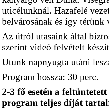
uticélunknál. Hazafelé vez
belvárosának és így térünk 
Az útról utasaink által bizt
szerint videó felvételt készí
Utunk napnyugta utáni leszál
Program hossza: 30 perc.
2-3 fő esetén a feltüntete
program teljes díját tart