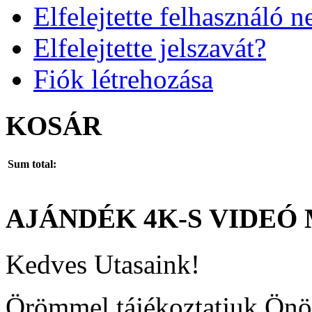
Elfelejtette felhasználó n
Elfelejtette jelszavát?
Fiók létrehozása
KOSÁR
Sum total:
AJÁNDÉK
4K-S
VIDEÓ
Kedves Utasaink!
Örömmel tájékoztatjuk Önö