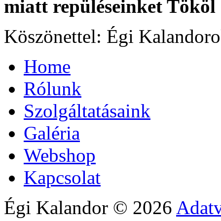
miatt repüléseinket Tököl 
Köszönettel: Égi Kalandor
Home
Rólunk
Szolgáltatásaink
Galéria
Webshop
Kapcsolat
Égi Kalandor
©
2026
Adatv