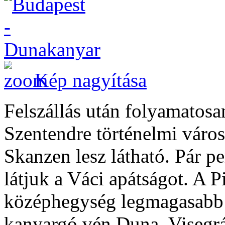
Kép nagyítása
Felszállás után folyamatos
Szentendre történelmi város
Skanzen lesz látható. Pár p
látjuk a Váci apátságot. A Pi
középhegység legmagasabb c
kanyargó vén Duna, Visegrá