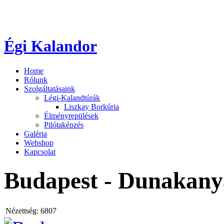
Égi Kalandor
Home
Rólunk
Szolgáltatásaink
Légi-Kalandtúrák
Liszkay Borkúria
Élményrepülések
Pilótaképzés
Galéria
Webshop
Kapcsolat
Budapest - Dunakany
Nézettség:
6807