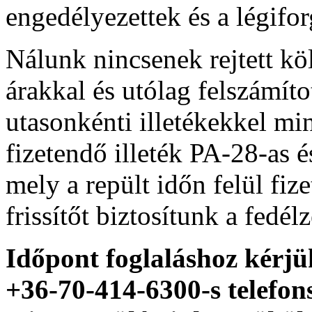
engedélyezettek és a légifor
Nálunk nincsenek rejtett kö
árakkal és utólag felszámíto
utasonkénti illetékekkel mi
fizetendő illeték PA-28-as
mely a repült időn felül fi
frissítőt biztosítunk a fedél
Időpont foglaláshoz kérjü
+36-70-414-6300-s telefo