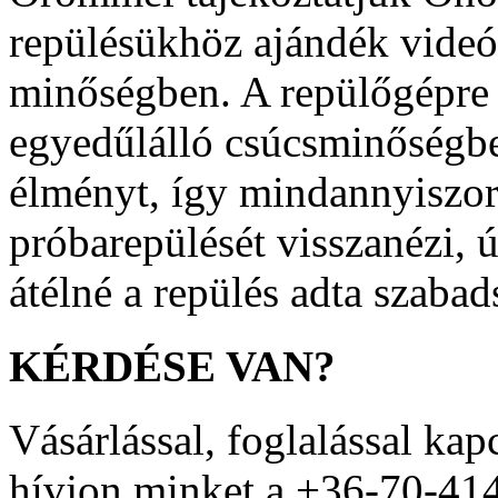
repülésükhöz ajándék videó
minőségben. A repülőgépre 
egyedűlálló csúcsminőségben
élményt, így mindannyiszor
próbarepülését visszanézi, ú
átélné a repülés adta szabad
KÉRDÉSE
VAN?
Vásárlással, foglalással kap
hívjon minket a +36-70-41